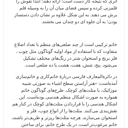
اثری که نتیجه کار دست است؛ ارائه دهند؛ ابتدا نقوش را
قلمزنی کرده و سپس فضای میان آن را به وسیله قلم
برش می دهند. به این شکل علاوه بر نشان دادن دستساز
بودن؛ به آن جلوه ای دو چندان می بخشند.
خاتم ترکیبی است از چند ضلعی‌های منظم با تعداد اضلاع
متفاوت که با استفاده از مواد اولیه گوناگون مثل چوب ،
فلز برنج و استخوان شتر در رنگ‌های مختلف تشکیل
می‌شود. پنج، شش، هفت، هشت یا ده ضلعی است.
در دائرةالمعارف فارسی دربارهٔ خاتم‌کاری و خاتم‌سازی
آمده‌است: «هنر آراستن سطح اشیاء به صورتی شبیه
موزائیک، با مثلث‌های کوچک. طرح‌های گوناگون خاتم
همواره به صورت اشکال منظم هندسی بوده‌است. این
اشکال هندسی را با قراردادن مثلث‌های کوچک در کنار هم
نقش‌بندی می‌کنند. مثلث‌ها را از انواع چوب، فلز و
استخوان می‌سازند. هرچه مثلث‌ها ریزتر و ظریف‌تر باشند،
خاتم مرغوب‌تر است. در یک طرح خاتم، برای ساختن