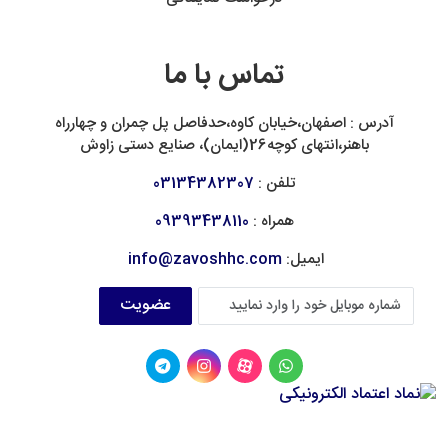
تماس با ما
آدرس : اصفهان،خیابان کاوه،حدفاصل پل چمران و چهارراه
باهنر،انتهای کوچه26(ایمان)، صنایع دستی زاوش
تلفن :
03134382307
همراه :
09393438110
ایمیل:
info@zavoshhc.com
عضویت