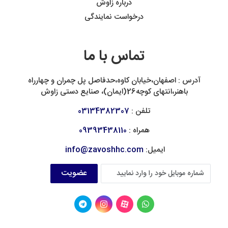
درباره زاوش
درخواست نمایندگی
تماس با ما
آدرس : اصفهان،خیابان کاوه،حدفاصل پل چمران و چهارراه
باهنر،انتهای کوچه26(ایمان)، صنایع دستی زاوش
تلفن :
03134382307
همراه :
09393438110
ایمیل:
info@zavoshhc.com
عضویت