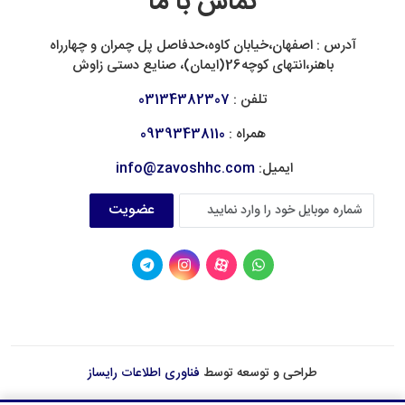
تماس با ما
آدرس : اصفهان،خیابان کاوه،حدفاصل پل چمران و چهارراه
باهنر،انتهای کوچه26(ایمان)، صنایع دستی زاوش
تلفن :
03134382307
همراه :
09393438110
ایمیل:
info@zavoshhc.com
عضویت
طراحی و توسعه توسط
فناوری اطلاعات رایساز