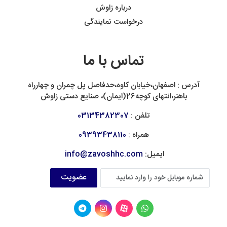
درباره زاوش
درخواست نمایندگی
تماس با ما
آدرس : اصفهان،خیابان کاوه،حدفاصل پل چمران و چهارراه
باهنر،انتهای کوچه26(ایمان)، صنایع دستی زاوش
تلفن :
03134382307
همراه :
09393438110
ایمیل:
info@zavoshhc.com
عضویت