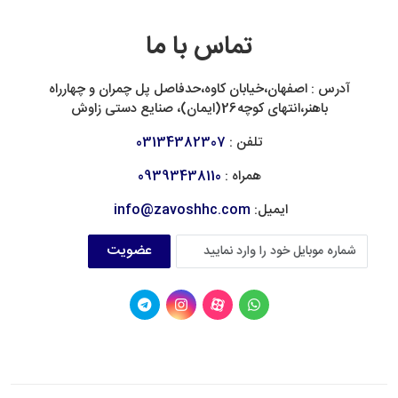
تماس با ما
آدرس : اصفهان،خیابان کاوه،حدفاصل پل چمران و چهارراه
باهنر،انتهای کوچه26(ایمان)، صنایع دستی زاوش
تلفن :
03134382307
همراه :
09393438110
ایمیل:
info@zavoshhc.com
عضویت