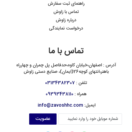
راهنمای ثبت سفارش
تماس با زاوش
درباره زاوش
درخواست نمایندگی
تماس با ما
آدرس : اصفهان،خیابان کاوه،حدفاصل پل چمران و چهارراه
باهنر،انتهای کوچه26(ایمان)، صنایع دستی زاوش
تلفن :
03134382307
همراه :
09393438110
ایمیل:
info@zavoshhc.com
عضویت