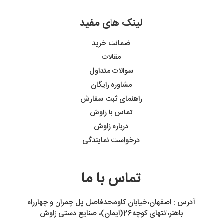
لینک های مفید
ضمانت خرید
مقالات
سوالات متداول
مشاوره رایگان
راهنمای ثبت سفارش
تماس با زاوش
درباره زاوش
درخواست نمایندگی
تماس با ما
آدرس : اصفهان،خیابان کاوه،حدفاصل پل چمران و چهارراه
باهنر،انتهای کوچه26(ایمان)، صنایع دستی زاوش