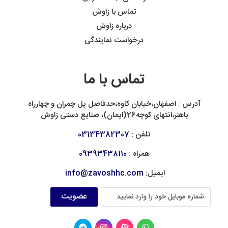
تماس با زاوش
درباره زاوش
درخواست نمایندگی
تماس با ما
آدرس : اصفهان،خیابان کاوه،حدفاصل پل چمران و چهارراه
باهنر،انتهای کوچه26(ایمان)، صنایع دستی زاوش
تلفن :
03134382307
همراه :
09393438110
ایمیل:
info@zavoshhc.com
عضویت