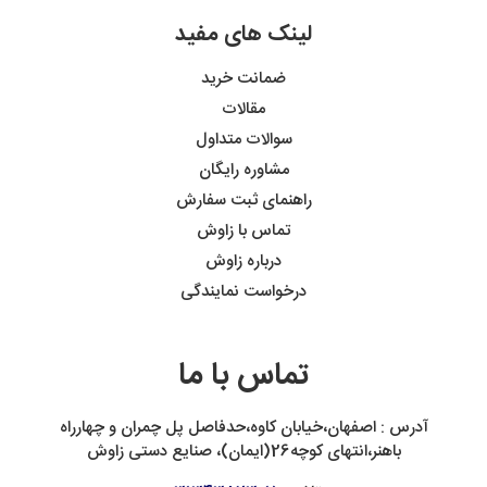
لینک های مفید
ضمانت خرید
مقالات
سوالات متداول
مشاوره رایگان
راهنمای ثبت سفارش
تماس با زاوش
درباره زاوش
درخواست نمایندگی
تماس با ما
آدرس : اصفهان،خیابان کاوه،حدفاصل پل چمران و چهارراه
باهنر،انتهای کوچه26(ایمان)، صنایع دستی زاوش