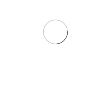
دسته بندی
هدایای تبلیغاتی
تخته نرد و شطرنج
دسته بندی فیروزه کوبی
میناکاری
خاتم کاری
دسته بندی صنایع دستی
درباره ما
به زاوش خوش اومِدید؛ جایی که میتونید به کمِکی هنری زیبای
صنایع دستی اِز روزمرگی های زندگی ماشینی بکاهید آ روحی تازه
ای به زندگی خود بدمید. خانه ای بسازید پر اِز حس خوب زندگی.
لینک های مفید