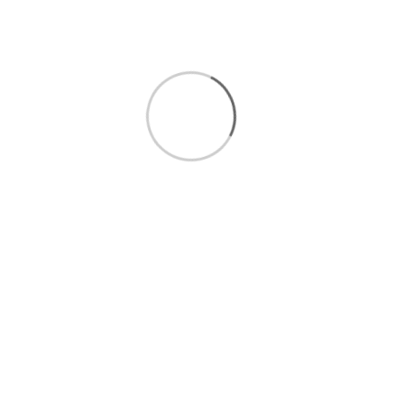
تخته نرد و صفحه شطرنج لبگرد خاتم نقاشی تذهیب سایز 50
22,700,000 تومان
افزودن به سبد