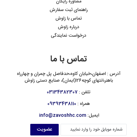
مشاوره رایگان
راهنمای ثبت سفارش
تماس با زاوش
درباره زاوش
درخواست نمایندگی
تماس با ما
آدرس : اصفهان،خیابان کاوه،حدفاصل پل چمران و چهارراه
باهنر،انتهای کوچه26(ایمان)، صنایع دستی زاوش
تلفن :
03134382307
همراه :
09393438110
ایمیل:
info@zavoshhc.com
عضویت