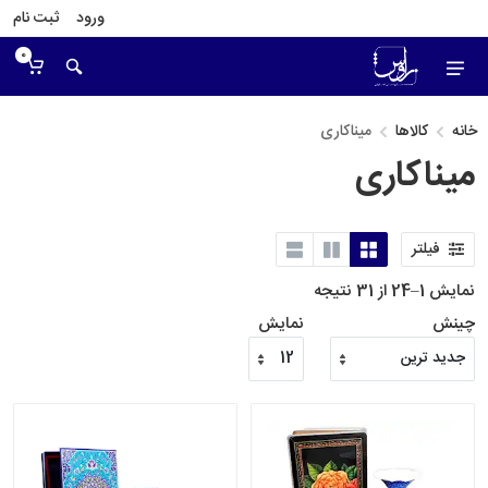
ورود
ثبت نام
0
خانه
کالاها
میناکاری
میناکاری
فیلتر
نمایش 1–24 از 31 نتیجه
چینش
نمایش