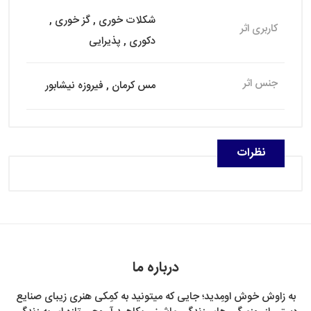
شکلات خوری , گز خوری ,
کاربری اثر
دکوری , پذیرایی
جنس اثر
مس کرمان , فیروزه نیشابور
نظرات
درباره ما
به زاوش خوش اومِدید؛ جایی که میتونید به کمِکی هنری زیبای صنایع