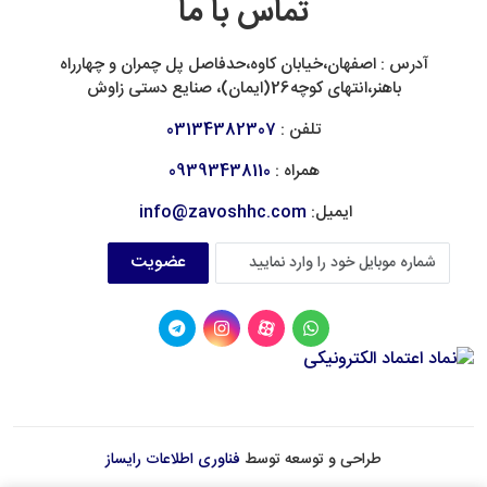
تماس با ما
آدرس : اصفهان،خیابان کاوه،حدفاصل پل چمران و چهارراه
باهنر،انتهای کوچه26(ایمان)، صنایع دستی زاوش
تلفن :
03134382307
همراه :
09393438110
ایمیل:
info@zavoshhc.com
عضویت
طراحی و توسعه توسط
فناوری اطلاعات رایساز