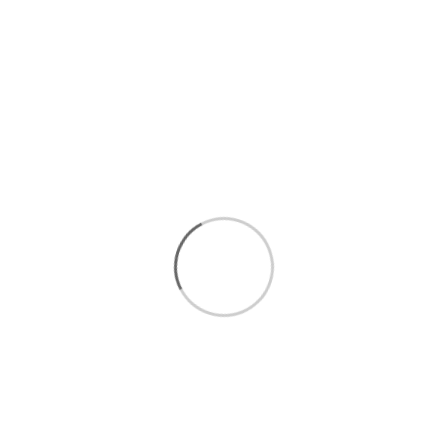
امکان
خرید اقساطی تا 5
قسط بدون سود و ضامن :
مشاهده
شرایط خرید اقساطی
برای انتخاب بهتر و خرید مطمئن تر، همین حالا با ما تماس
بگیرید.
ارتباط سریع با کارشناسان فروش
:
09393438110
ارتباط مستقیم در واتساپ(
کلیک کنید
)
ا
رسال رایگان 1 تا 3 روزکاری
فروش اقساطی