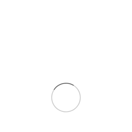
شیرینی خوری مس و فیروزه
فیرزوه
امکان
خرید اقساطی تا 5
قسط بدون سود و ضامن :
مشاهده
شرایط خرید اقساطی
برای انتخاب بهتر و خرید مطمئن تر، همین حالا با ما تماس
بگیرید.
ارتباط سریع با کارشناسان فروش
:
09393438110
ارتباط مستقیم در واتساپ(
کلیک کنید
)
ا
رسال رایگان 1 تا 3 روزکاری
فروش اقساطی