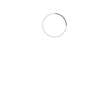
ارتباط مستقیم در واتساپ(
کلیک کنید
)
ا
رسال رایگان 1 تا 3 روزکاری
فروش اقساطی
امکان پرداخت درب منزل
7 روز ضمانت بازگشت کالا
ضمانت کیفیت و اصالت کالا 60 تا 120 ماه