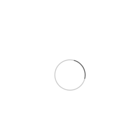
جعبه دستمال کاغذی خاتم کاری شده
جعبه دستمال کاغذی
سطل و دستمال خاتم
قیمت ظروف خاتم کاری اصفهان
امکان
خرید اقساطی تا 5
قسط بدون سود و ضامن :
مشاهده
شرایط خرید اقساطی
برای انتخاب بهتر و خرید مطمئن تر، همین حالا با ما تماس
بگیرید.
ارتباط سریع با کارشناسان فروش
:
09393438110
ارتباط مستقیم در واتساپ(
کلیک کنید
)