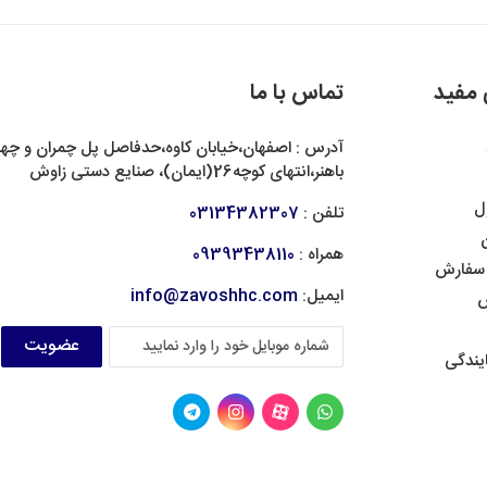
 مفید
تماس با ما
آدرس : اصفهان،خیابان کاوه،حدفاصل پل چمران و چهار
باهنر،انتهای کوچه26(ایمان)، صنایع دستی زاوش
ل
تلفن :
03134382307
ن
همراه :
09393438110
 سفارش
ایمیل:
info@zavoshhc.com
ش
عضویت
یندگی