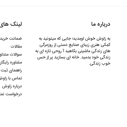
درباره ما
لینک های
به زاوش خوش اومِدید؛ جایی که میتونید به
ضمانت خرید
کمِکی هنری زیبای صنایع دستی اِز روزمرگی
مقالات
های زندگی ماشینی بکاهید آ روحی تازه ای به
سوالات متداو
زندگی خود بدمید. خانه ای بسازید پر اِز حس
مشاوره رایگا
خوب زندگی.
راهنمای ثبت
تماس با زاو
درباره زاوش
درخواست نما