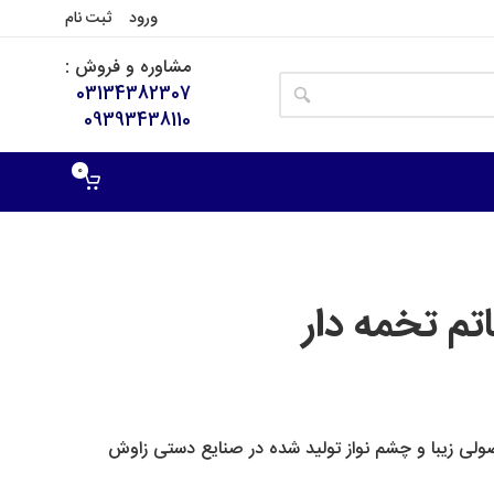
ورود
ثبت نام
مشاوره و فروش :
03134382307
09393438110
0
م تخمه دار
لی زیبا و چشم نواز تولید شده در صنایع دستی زاوش