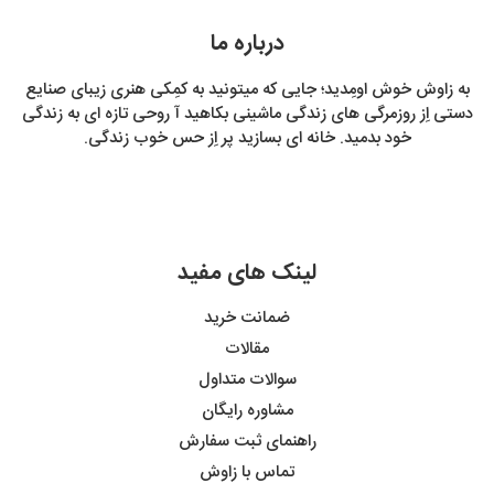
درباره ما
به زاوش خوش اومِدید؛ جایی که میتونید به کمِکی هنری زیبای صنایع
دستی اِز روزمرگی های زندگی ماشینی بکاهید آ روحی تازه ای به زندگی
خود بدمید. خانه ای بسازید پر اِز حس خوب زندگی.
لینک های مفید
ضمانت خرید
مقالات
سوالات متداول
مشاوره رایگان
راهنمای ثبت سفارش
تماس با زاوش