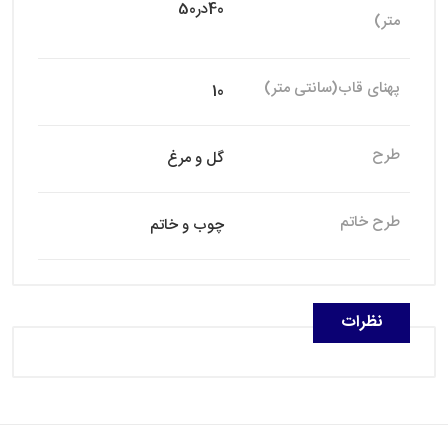
40در50
متر)
پهنای قاب(سانتی متر)
10
طرح
گل و مرغ
طرح خاتم
چوب و خاتم
نظرات