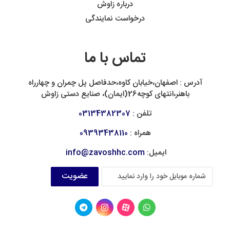
درباره زاوش
درخواست نمایندگی
تماس با ما
آدرس : اصفهان،خیابان کاوه،حدفاصل پل چمران و چهارراه
باهنر،انتهای کوچه26(ایمان)، صنایع دستی زاوش
تلفن :
03134382307
همراه :
09393438110
ایمیل:
info@zavoshhc.com
عضویت