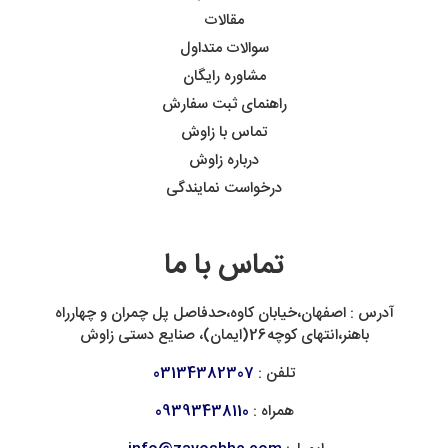
مقالات
سوالات متداول
مشاوره رایگان
راهنمای ثبت سفارش
تماس با زاوش
درباره زاوش
درخواست نمایندگی
تماس با ما
آدرس : اصفهان،خیابان کاوه،حدفاصل پل چمران و چهارراه
باهنر،انتهای کوچه26(ایمان)، صنایع دستی زاوش
تلفن :
03134382307
همراه :
09393438110