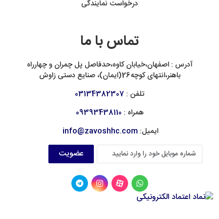
درخواست نمایندگی
تماس با ما
آدرس : اصفهان،خیابان کاوه،حدفاصل پل چمران و چهارراه
باهنر،انتهای کوچه26(ایمان)، صنایع دستی زاوش
تلفن :
03134382307
همراه :
09393438110
ایمیل:
info@zavoshhc.com
عضویت