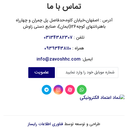
تماس با ما
آدرس : اصفهان،خیابان کاوه،حدفاصل پل چمران و چهارراه
باهنر،انتهای کوچه26(ایمان)، صنایع دستی زاوش
تلفن :
03134382307
همراه :
09393438110
ایمیل:
info@zavoshhc.com
عضویت
طراحی و توسعه توسط
فناوری اطلاعات رایساز