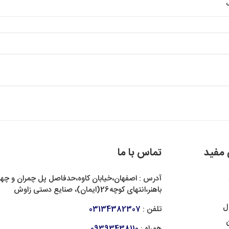
 مفید
تماس با ما
آدرس : اصفهان،خیابان کاوه،حدفاصل پل چمران و چهار
باهنر،انتهای کوچه26(ایمان)، صنایع دستی زاوش
ل
تلفن :
03134382307
ن
همراه :
09393438110