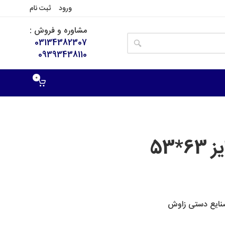
ورود
ثبت نام
مشاوره و فروش :
03134382307
09393438110
0
53
صنایع دستی زاوش