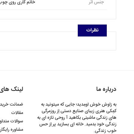
جنس اثر
خاتم کاری روی چوب
نظرات
درباره ما
لینک های
به زاوش خوش اومِدید؛ جایی که میتونید به
ضمانت خرید
کمِکی هنری زیبای صنایع دستی اِز روزمرگی
مقالات
های زندگی ماشینی بکاهید آ روحی تازه ای به
سوالات متداو
زندگی خود بدمید. خانه ای بسازید پر اِز حس
مشاوره رایگا
خوب زندگی.