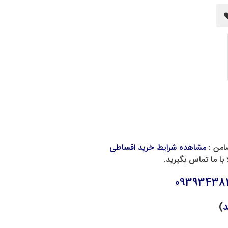
امن :
مشاهده شرایط خرید اقساطی
با ما تماس بگیرید.
093934381
د
)