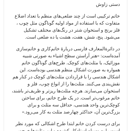
دستی زاوش
خاتم ترکیبی است از چند ضلعی‌های منظم با تعداد اضلاع
متفاوت که با استفاده از مواد اولیه گوناگون مثل چوب ،
فلز برنج و استخوان شتر در رنگ‌های مختلف تشکیل
می‌شود. پنج، شش، هفت، هشت یا ده ضلعی است.
در دائرةالمعارف فارسی دربارهٔ خاتم‌کاری و خاتم‌سازی
آمده‌است: «هنر آراستن سطح اشیاء به صورتی شبیه
موزائیک، با مثلث‌های کوچک. طرح‌های گوناگون خاتم
همواره به صورت اشکال منظم هندسی بوده‌است. این
اشکال هندسی را با قراردادن مثلث‌های کوچک در کنار هم
نقش‌بندی می‌کنند. مثلث‌ها را از انواع چوب، فلز و
استخوان می‌سازند. هرچه مثلث‌ها ریزتر و ظریف‌تر باشند،
خاتم مرغوب‌تر است. در یک طرح خاتم، برای ساختن
کوچک‌ترین واحد هندسی، حداقل سه مثلث و برای
بزرگ‌ترین آن، حداکثر چهارصد مثلث به کار می‌رود.»
برای درست کردن خاتم ابتدا طرح اشکالی که مورد نظر
است را به وسیله استادکار کشیده و این مثلث‌ها ی چوبی،