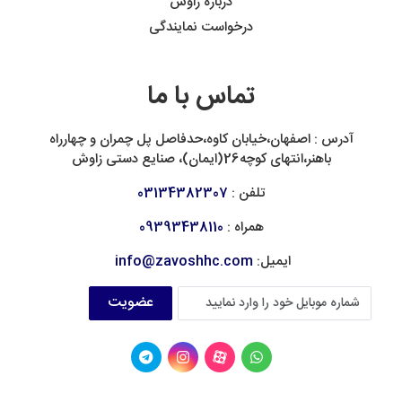
درباره زاوش
درخواست نمایندگی
تماس با ما
آدرس : اصفهان،خیابان کاوه،حدفاصل پل چمران و چهارراه
باهنر،انتهای کوچه26(ایمان)، صنایع دستی زاوش
تلفن :
03134382307
همراه :
09393438110
ایمیل:
info@zavoshhc.com
عضویت