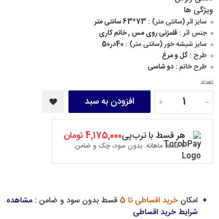
ویژگی ها
سایز اثر (سانتی متر) :
73*63 سانتی متر
جنس اثر :
قلمزنی روی مس , خاتم کاری
سایز شیشه خور (سانتی متر) :
40در50
طرح :
گل و مرغ
طرح خاتم :
دو شاسی
تعداد
افزودن به سبد
هر قسط با ترب‌پی
4,175,000 تومان
۴ قسط ماهانه. بدون سود، چک و ضامن.
امکان
خرید اقساطی تا 5
قسط بدون سود و ضامن :
مشاهده
شرایط خرید اقساطی