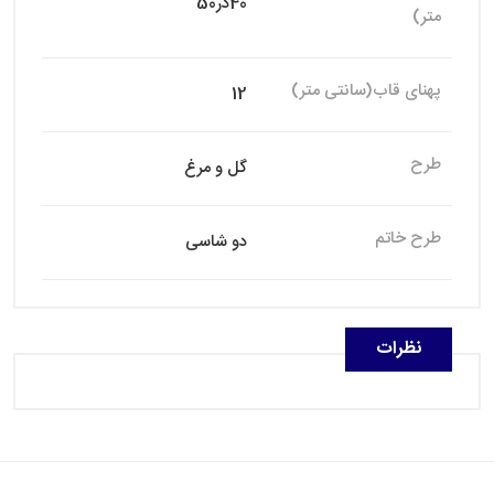
40در50
متر)
پهنای قاب(سانتی متر)
12
طرح
گل و مرغ
طرح خاتم
دو شاسی
نظرات