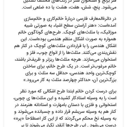
فلز برنج و استخوان شتر در رنگ‌های مختلف تشکیل
می‌شود. پنج، شش، هفت، هشت یا ده ضلعی است.
در دائرةالمعارف فارسی دربارهٔ خاتم‌کاری و خاتم‌سازی
آمده‌است: «هنر آراستن سطح اشیاء به صورتی شبیه
موزائیک، با مثلث‌های کوچک. طرح‌های گوناگون خاتم
همواره به صورت اشکال منظم هندسی بوده‌است. این
اشکال هندسی را با قراردادن مثلث‌های کوچک در کنار هم
نقش‌بندی می‌کنند. مثلث‌ها را از انواع چوب، فلز و
استخوان می‌سازند. هرچه مثلث‌ها ریزتر و ظریف‌تر باشند،
خاتم مرغوب‌تر است. در یک طرح خاتم، برای ساختن
کوچک‌ترین واحد هندسی، حداقل سه مثلث و برای
بزرگ‌ترین آن، حداکثر چهارصد مثلث به کار می‌رود.»
برای درست کردن خاتم ابتدا طرح اشکالی که مورد نظر
است را به وسیله استادکار کشیده و این مثلث‌ها ی چوبی،
استخوانی و فلزی با دستان بامهارت و استادانه هنرمند در
کنار هم به وسیله سریشم قرار داده و چسبانده می‌شوند و
به وسیله نخ محکم می‌گردند که از این کار اصطلاحاً «پره»
درست می‌شود . این طرح‌ها آنقدر تکرار می‌شوند تا بر