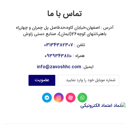
تماس با ما
آدرس : اصفهان،خیابان کاوه،حدفاصل پل چمران و چهارراه
باهنر،انتهای کوچه26(ایمان)، صنایع دستی زاوش
تلفن :
03134382307
همراه :
09393438110
ایمیل:
info@zavoshhc.com
عضویت