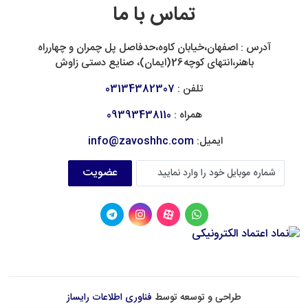
تماس با ما
آدرس : اصفهان،خیابان کاوه،حدفاصل پل چمران و چهارراه
باهنر،انتهای کوچه26(ایمان)، صنایع دستی زاوش
تلفن :
03134382307
همراه :
09393438110
ایمیل:
info@zavoshhc.com
عضویت
طراحی و توسعه توسط
فناوری اطلاعات رایساز