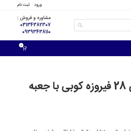
ورود
ثبت نام
مشاوره و فروش :
03134382307
09393438110
0
پک هدیه شکلات خوری 28 فیروزه کوبی با جعبه