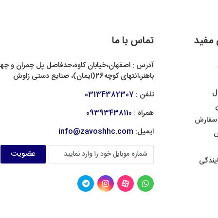
 مفید
تماس با ما
آدرس : اصفهان،خیابان کاوه،حدفاصل پل چمران و چهار
باهنر،انتهای کوچه26(ایمان)، صنایع دستی زاوش
ل
تلفن :
03134382307
ن
همراه :
09393438110
 سفارش
ایمیل:
info@zavoshhc.com
ش
عضویت
یندگی