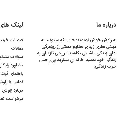
درباره ما
لینک های
به زاوش خوش اومِدید؛ جایی که میتونید به
ضمانت خرید
کمِکی هنری زیبای صنایع دستی اِز روزمرگی
مقالات
های زندگی ماشینی بکاهید آ روحی تازه ای به
سوالات متداو
زندگی خود بدمید. خانه ای بسازید پر اِز حس
مشاوره رایگا
خوب زندگی.
راهنمای ثبت
تماس با زاو
درباره زاوش
درخواست نما