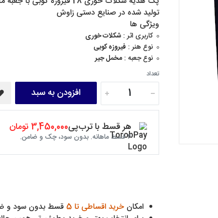
پک هدیه شکلات خوری 28 فیروز
تولید شده در صنایع دستی زاوش
ویژگی ها
کاربری اثر :
شکلات خوری
نوع هنر :
فیروزه کوبی
نوع جعبه :
مخمل جیر
تعداد
افزودن به سبد
هر قسط با ترب‌پی
3,450,000 تومان
۴ قسط ماهانه. بدون سود، چک و ضامن.
امکان
خرید اقساطی تا 5
قسط بدون سود و ض