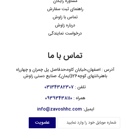
مشاوره رایگان
راهنمای ثبت سفارش
تماس با زاوش
درباره زاوش
درخواست نمایندگی
تماس با ما
آدرس : اصفهان،خیابان کاوه،حدفاصل پل چمران و چهارراه
باهنر،انتهای کوچه26(ایمان)، صنایع دستی زاوش
تلفن :
03134382307
همراه :
09393438110
ایمیل:
info@zavoshhc.com
عضویت