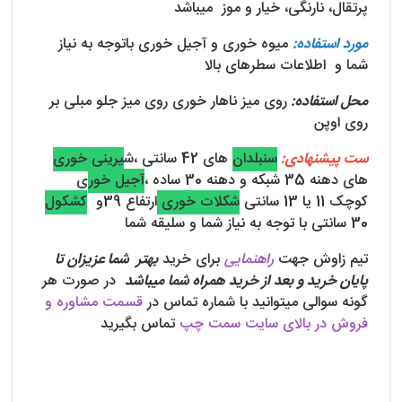
پرتقال، نارنگی، خیار و موز میباشد
مورد استفاده:
میوه خوری و آجیل خوری باتوجه به نیاز
شما و اطلاعات سطرهای بالا
محل استفاده:
روی میز ناهار خوری روی میز جلو مبلی بر
روی اوپن
ست پیشنهادی:
سنبلدان
های 42 سانتی
،ش
یرینی خوری
های دهنه 35 شبکه و دهنه 30 ساده ،
آجیل خور
ی
کوچک 11 یا 13 سانتی
شکلات خوری
ارتفاع 39و
کشکول
30 سانتی با توجه به نیاز شما و سلیقه شما
تیم زاوش جهت
راهنمایی
برای خرید
بهتر شما عزیزان تا
پایان خرید و بعد از خرید همراه شما میباشد
در صورت هر
گونه سوالی میتوانید با شماره تماس در
قسمت مشاوره و
فروش در بالای سایت سمت چپ
تماس بگیرید