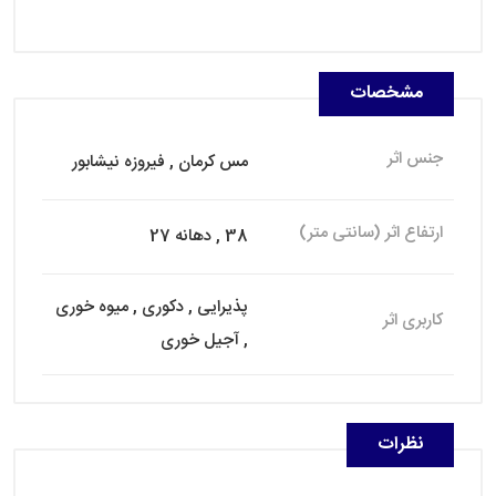
مشخصات
جنس اثر
مس کرمان , فیروزه نیشابور
ارتفاع اثر (سانتی متر)
38 , دهانه 27
پذیرایی , دکوری , میوه خوری
کاربری اثر
, آجیل خوری
نظرات