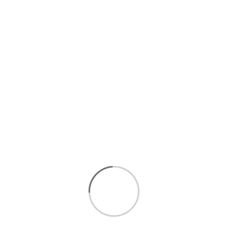
افزودن به سبد
هر قسط با ترب‌پی
400,000 تومان
۴ قسط ماهانه. بدون سود، چک و ضامن.
بشقاب میناکاری
امکان
خرید اقساطی تا 5
قسط بدون سود و ضامن :
مشاهده
شرایط خرید اقساطی
برای انتخاب بهتر و خرید مطمئن تر، همین حالا با ما تماس
بگیرید.
ارتباط سریع با کارشناسان فروش
:
09393438110