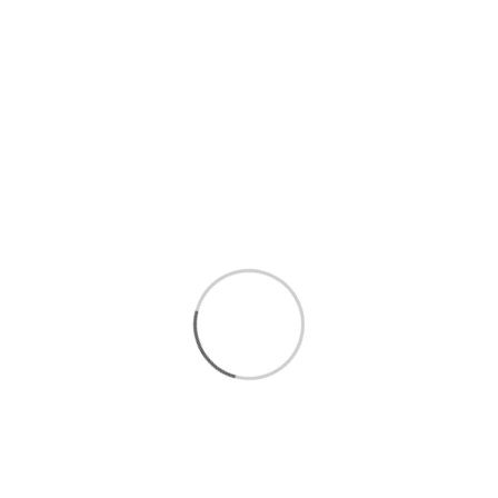
شرایط خرید اقساطی
برای انتخاب بهتر و خرید مطمئن تر، همین حالا با ما تماس
بگیرید.
ارتباط سریع با کارشناسان فروش
:
09393438110
ارتباط مستقیم در واتساپ(
کلیک کنید
)
ا
رسال رایگان 1 تا 3 روزکاری
فروش اقساطی
امکان پرداخت درب منزل