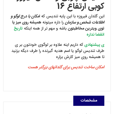
کوبی ارتفاع 16
این گلدان فیروزه با این پایه تندیس که ا
مکان با درج لوگو و
اطلاعات شخص و سازمان
را داره میتونه
همیشه روی میز یا
توی ویترین مخاطبتون
باشه و مهم تر از همه اینکه
تاریخ
انقضا نداره
ی پیشنهادی
که داریم اینه علاوه بر لوگوی خودتون بر ی
طرف تندیس لوگو یا اسم هدیه گیرنده را طرف دیگه بزنید
تا همیشه روی میز کارش بزاره
امکان ساخت تندیس برای گلدانهای بزرگتر هست
مشخصات