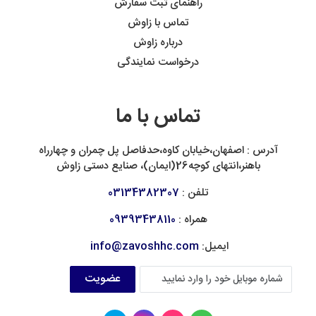
راهنمای ثبت سفارش
تماس با زاوش
درباره زاوش
درخواست نمایندگی
تماس با ما
آدرس : اصفهان،خیابان کاوه،حدفاصل پل چمران و چهارراه
باهنر،انتهای کوچه26(ایمان)، صنایع دستی زاوش
تلفن :
03134382307
همراه :
09393438110
ایمیل:
info@zavoshhc.com
عضویت