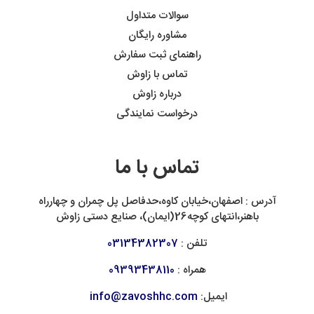
سوالات متداول
مشاوره رایگان
راهنمای ثبت سفارش
تماس با زاوش
درباره زاوش
درخواست نمایندگی
تماس با ما
آدرس : اصفهان،خیابان کاوه،حدفاصل پل چمران و چهارراه
باهنر،انتهای کوچه26(ایمان)، صنایع دستی زاوش
تلفن :
03134382307
همراه :
09393438110
ایمیل:
info@zavoshhc.com