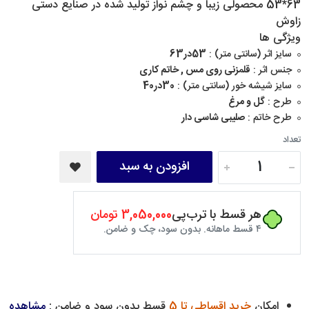
63*53 محصولی زیبا و چشم نواز تولید شده در صنایع دستی
زاوش
ویژگی ها
سایز اثر (سانتی متر) :
53در63
جنس اثر :
قلمزنی روی مس , خاتم کاری
سایز شیشه خور (سانتی متر) :
30در40
طرح :
گل و مرغ
طرح خاتم :
صلیبی شاسی دار
تعداد
افزودن به سبد
هر قسط با ترب‌پی
3,050,000 تومان
۴ قسط ماهانه. بدون سود، چک و ضامن.
امکان
خرید اقساطی تا 5
قسط بدون سود و ضامن :
مشاهده