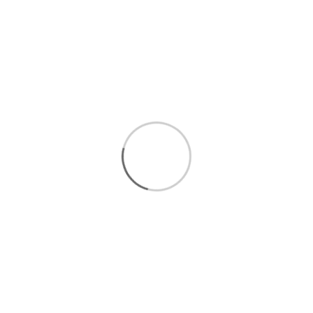
ارتباط سریع با کارشناسان فروش
:
09393438110
ارتباط مستقیم در واتساپ(
کلیک کنید
)
ا
رسال رایگان 1 تا 3 روزکاری
فروش اقساطی
امکان پرداخت درب منزل
7 روز ضمانت بازگشت کالا