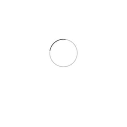
هر قسط با ترب‌پی
737,500 تومان
۴ قسط ماهانه. بدون سود، چک و ضامن.
گلدان
امکان
خرید اقساطی تا 5
قسط بدون سود و ضامن :
مشاهده
شرایط خرید اقساطی
برای انتخاب بهتر و خرید مطمئن تر، همین حالا با ما تماس
بگیرید.
ارتباط سریع با کارشناسان فروش
:
09393438110
ارتباط مستقیم در واتساپ(
کلیک کنید
)