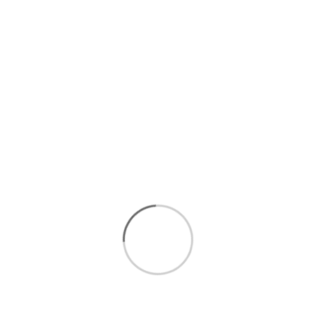
افزودن به سبد
هر قسط با ترب‌پی
5,675,000 تومان
۴ قسط ماهانه. بدون سود، چک و ضامن.
امکان
خرید اقساطی تا 5
قسط بدون سود و ضامن :
مشاهده
شرایط خرید اقساطی
برای انتخاب بهتر و خرید مطمئن تر، همین حالا با ما تماس
بگیرید.
ارتباط سریع با کارشناسان فروش
: