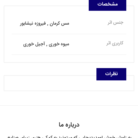
مشخصات
جنس اثر
مس کرمان , فیروزه نیشابور
کاربری اثر
میوه خوری , آجیل خوری
نظرات
درباره ما
به زاوش خوش اومِدید؛ جایی که میتونید به کمِکی هنری زیبای صنایع