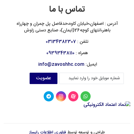
تماس با ما
آدرس : اصفهان،خیابان کاوه،حدفاصل پل چمران و چهارراه
باهنر،انتهای کوچه26(ایمان)، صنایع دستی زاوش
تلفن :
03134382307
همراه :
09393438110
ایمیل:
info@zavoshhc.com
عضویت
طراحی و توسعه توسط
فناوری اطلاعات رایساز