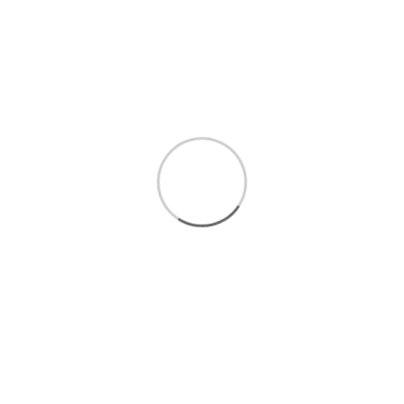
امکان
خرید اقساطی تا 5
قسط بدون سود و ضامن :
مشاهده
شرایط خرید اقساطی
برای انتخاب بهتر و خرید مطمئن تر، همین حالا با ما تماس
بگیرید.
ارتباط سریع با کارشناسان فروش
:
09393438110
ارتباط مستقیم در واتساپ(
کلیک کنید
)
ا
رسال رایگان 1 تا 3 روزکاری
فروش اقساطی
امکان پرداخت درب منزل