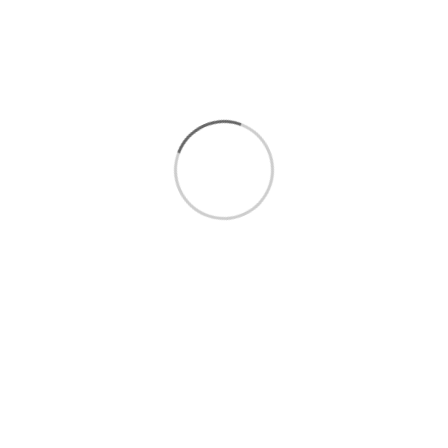
امکان
خرید اقساطی تا 5
قسط بدون سود و ضامن :
مشاهده
شرایط خرید اقساطی
برای انتخاب بهتر و خرید مطمئن تر، همین حالا با ما تماس
بگیرید.
ارتباط سریع با کارشناسان فروش
:
09393438110
ارتباط مستقیم در واتساپ(
کلیک کنید
)
ا
رسال رایگان 1 تا 3 روزکاری
فروش اقساطی