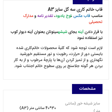
قاب خاتم کاری سه گل سایز A3
​​​​​​​مناسب
قاب عکس
،
لوح یادبود
،
تقدیر نامه
و
مدارک
تحصیلی
با قرار دادن
آینه
بجای
شیشه
میتوتان بعنوان آینه دیوار کوب
نیز استفاده نمود
لازم است توجه شود که کلیهٔ محصولات خاتم‌کاری شده
بایستی دور از حرارت، رطوبت و نور مستقیم خورشید
نگهداری و از تمیز کردن آن‌ها با پارچهٔ مرطوب و از به کار
بردن هر گونه جلاسنج بر روی سطوح خاتم اجتناب شود.
مشخصات
سایز شیشه خور (سانتی
30*40 سانتی متر (A3)
متر)