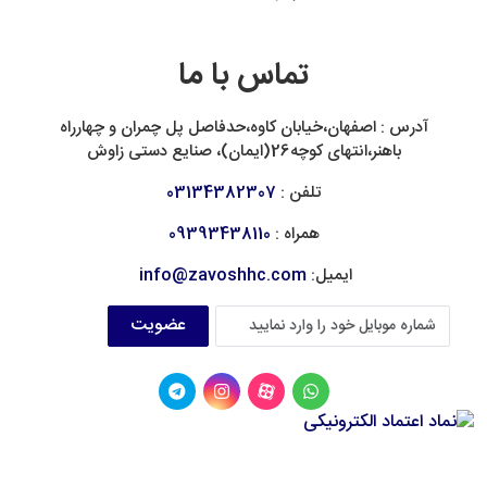
تماس با ما
آدرس : اصفهان،خیابان کاوه،حدفاصل پل چمران و چهارراه
باهنر،انتهای کوچه26(ایمان)، صنایع دستی زاوش
تلفن :
03134382307
همراه :
09393438110
ایمیل:
info@zavoshhc.com
عضویت