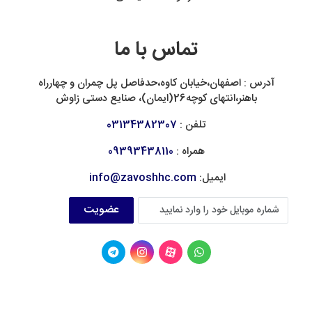
تماس با ما
آدرس : اصفهان،خیابان کاوه،حدفاصل پل چمران و چهارراه
باهنر،انتهای کوچه26(ایمان)، صنایع دستی زاوش
تلفن :
03134382307
همراه :
09393438110
ایمیل:
info@zavoshhc.com
عضویت