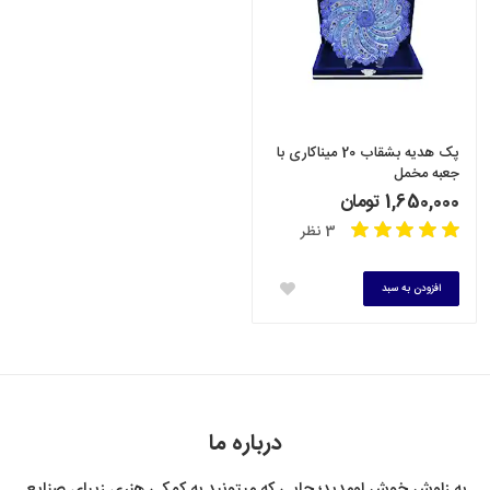
پک هدیه بشقاب 20 میناکاری با
جعبه مخمل
1,650,000 تومان
3 نظر
افزودن به سبد
درباره ما
به زاوش خوش اومِدید؛ جایی که میتونید به کمِکی هنری زیبای صنایع