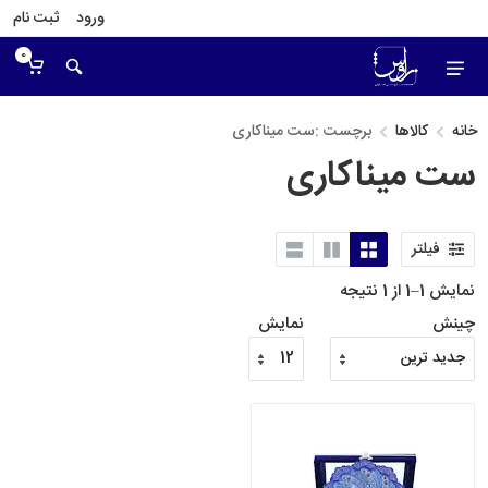
ورود
ثبت نام
0
خانه
کالاها
برچست :ست میناکاری
ست میناکاری
فیلتر
نمایش 1–1 از 1 نتیجه
چینش
نمایش