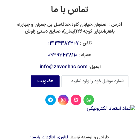
تماس با ما
آدرس : اصفهان،خیابان کاوه،حدفاصل پل چمران و چهارراه
باهنر،انتهای کوچه26(ایمان)، صنایع دستی زاوش
تلفن :
03134382307
همراه :
09393438110
ایمیل:
info@zavoshhc.com
عضویت
طراحی و توسعه توسط
فناوری اطلاعات رایساز