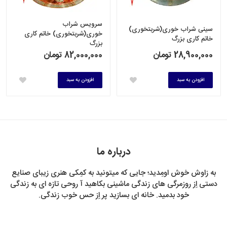
سرویس شراب
سینی شراب خوری(شربتخوری)
خوری(شربتخوری) خاتم کاری
خاتم کاری بزرگ
بزرگ
28,900,000 تومان
82,000,000 تومان
افزودن به سبد
افزودن به سبد
درباره ما
به زاوش خوش اومِدید؛ جایی که میتونید به کمِکی هنری زیبای صنایع
دستی اِز روزمرگی های زندگی ماشینی بکاهید آ روحی تازه ای به زندگی
خود بدمید. خانه ای بسازید پر اِز حس خوب زندگی.