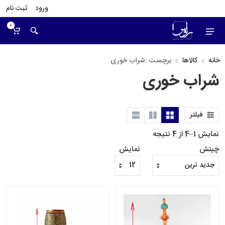
ورود
ثبت نام
0
خانه
کالاها
برچست :شراب خوری
شراب خوری
فیلتر
نمایش 1–4 از 4 نتیجه
چینش
نمایش